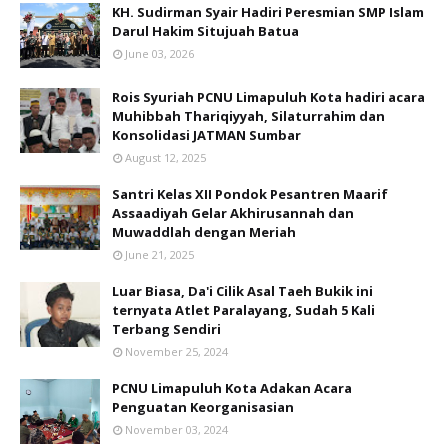
KH. Sudirman Syair Hadiri Peresmian SMP Islam
Darul Hakim Situjuah Batua
June 03, 2026
Rois Syuriah PCNU Limapuluh Kota hadiri acara
Muhibbah Thariqiyyah, Silaturrahim dan
Konsolidasi JATMAN Sumbar
August 12, 2025
Santri Kelas XII Pondok Pesantren Maarif
Assaadiyah Gelar Akhirusannah dan
Muwaddlah dengan Meriah
June 21, 2025
Luar Biasa, Da'i Cilik Asal Taeh Bukik ini
ternyata Atlet Paralayang, Sudah 5 Kali
Terbang Sendiri
November 25, 2024
PCNU Limapuluh Kota Adakan Acara
Penguatan Keorganisasian
November 03, 2024