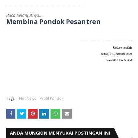
---------------------------------------------------------------
Baca Selanjutnya...
Membina Pondok Pesantren
-------------------------------------------------------
Update terakhir
Jum'at, 04 Desember 2020
Pukul 08.29 Wib. AM
Tags:
Hot News
Profil Pondok
ANDA MUNGKIN MENYUKAI POSTINGAN INI