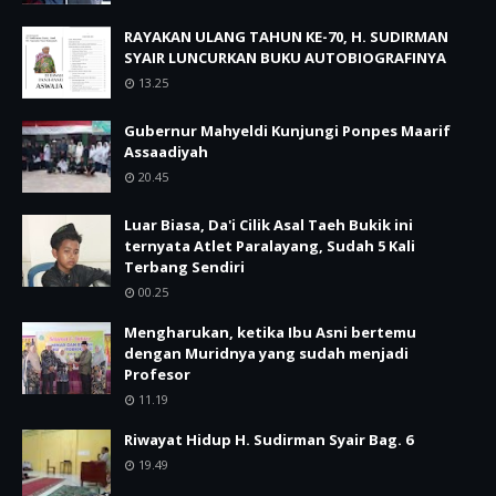
RAYAKAN ULANG TAHUN KE-70, H. SUDIRMAN
SYAIR LUNCURKAN BUKU AUTOBIOGRAFINYA
13.25
Gubernur Mahyeldi Kunjungi Ponpes Maarif
Assaadiyah
20.45
Luar Biasa, Da'i Cilik Asal Taeh Bukik ini
ternyata Atlet Paralayang, Sudah 5 Kali
Terbang Sendiri
00.25
Mengharukan, ketika Ibu Asni bertemu
dengan Muridnya yang sudah menjadi
Profesor
11.19
Riwayat Hidup H. Sudirman Syair Bag. 6
19.49