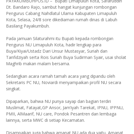
PAYAKUMBUHPOS.ID – Bupati Limapuluh Kota, Safaruddin
Dt. Bandaro Rajo, sambut hangat kunjungan rombongan
Pengurus Cabang Nahdlatul Ulama Kabupaten Limapuluh
Kota, Selasa, 24/8 sore dikediaman rumah dinas di Labuh
Basilang Payakumbuh.
Pada jamuan Silaturahmi itu Bupati kepada rombongan
Pengurus NU Limapuluh Kota, hadir lengkap para
Buya/Kiyai/Ustadz Dari Unsur Mustasyar, Suriah dan
Tanfidziyah serta Rois Suriah Buya Sudirman Syair, usai sholat
Maghrib makan malam bersama.
Sedangkan acara ramah tamah acara yang dipandu oleh
Sekretaris PC NU, Noviardi menyampaikan profil NU secara
singkat.
Dipaparkan, bahwa NU punya sayap dan bagian terdiri
Muslimat, Fatayat,GP Ansor, Jam’iyah Tarekat, IPNU, IPPNU,
PMII, AlMaarif, NU care, Pondok Pesantren dan lembaga
lainnya, serta MWC di setiap Kecamatan.
Disampaikan juga bahwa amanat NU ada dua yaitu, Amanat