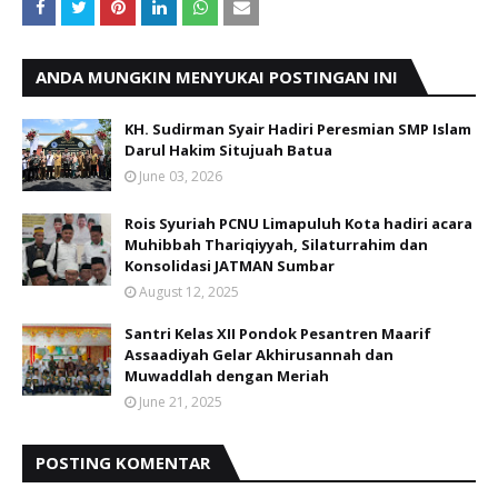
ANDA MUNGKIN MENYUKAI POSTINGAN INI
KH. Sudirman Syair Hadiri Peresmian SMP Islam
Darul Hakim Situjuah Batua
June 03, 2026
Rois Syuriah PCNU Limapuluh Kota hadiri acara
Muhibbah Thariqiyyah, Silaturrahim dan
Konsolidasi JATMAN Sumbar
August 12, 2025
Santri Kelas XII Pondok Pesantren Maarif
Assaadiyah Gelar Akhirusannah dan
Muwaddlah dengan Meriah
June 21, 2025
POSTING KOMENTAR