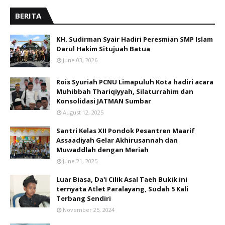
BERITA
KH. Sudirman Syair Hadiri Peresmian SMP Islam
Darul Hakim Situjuah Batua
June 03, 2026
Rois Syuriah PCNU Limapuluh Kota hadiri acara
Muhibbah Thariqiyyah, Silaturrahim dan
Konsolidasi JATMAN Sumbar
August 12, 2025
Santri Kelas XII Pondok Pesantren Maarif
Assaadiyah Gelar Akhirusannah dan
Muwaddlah dengan Meriah
June 21, 2025
Luar Biasa, Da'i Cilik Asal Taeh Bukik ini
ternyata Atlet Paralayang, Sudah 5 Kali
Terbang Sendiri
November 25, 2024