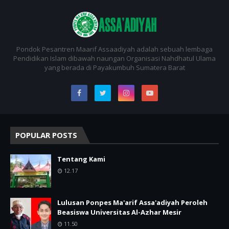
Pondok Pesantren Maarif Assaadiyah adalah sebuah lembaga
Pendidikan Islam dibawah naungan Organisasi Nahdhatul Ulama
yang berada di Payakumbuh Sumatera Barat
POPULAR POSTS
Tentang Kami
12.17
Lulusan Ponpes Ma'arif Assa'adiyah Peroleh
Beasiswa Universitas Al-Azhar Mesir
11.50