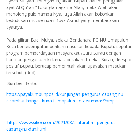
Syech Mulyadi, mungkin ingatkan Bupati, dalam penggalan
ayat Al Qu’ran ” tolonglah agama Allah, maka Allah akan
menolong pulo hamba Nya. Juga Allah akan kokohkan
kedudukan mu, sembari Buya Akmul yang membacakan
ayatnya.
Pada giliran Budi Mulya, selaku Bendahara PC NU Limapuluh
Kota berkesempatan berikan masukan kepada Bupati, seputar
program pemberdayaan masyarakat /Guru Surau dengan
bantuan pengadaan kolam/ tabek ikan di dekat Surau, direspon
positif Bupati, berucap pemerintah akan upayakan masukan
tersebut. (Red)
Sumber Berita:
https://payakumbuhpos.id/kunjungan-pengurus-cabang-nu-
disambut-hangat-bupati-limapuluh-kota/sumbar/?amp
https://www.sikoci.com/2021/08/silaturahmi-pengurus-
cabang-nu-dan.html